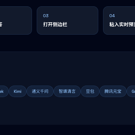
03
04
答
打开侧边栏
粘入实时预
ek
Kimi
通义千问
智谱清言
豆包
腾讯元宝
G