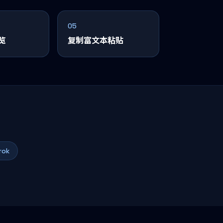
05
览
复制富文本粘贴
rok