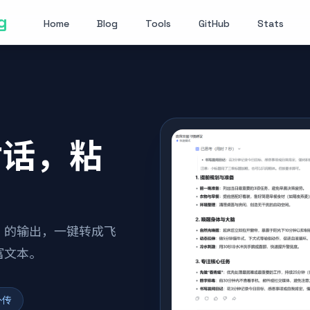
g
Home
Blog
Tools
GitHub
Stats
I 对话，粘
等 AI 的输出，一键转成飞
的富文本。
外传