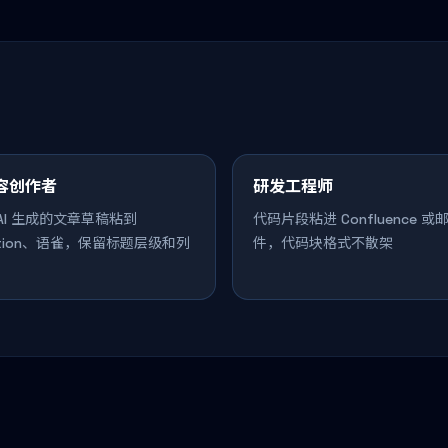
容创作者
研发工程师
AI 生成的文章草稿粘到
代码片段粘进 Confluence 或
otion、语雀，保留标题层级和列
件，代码块格式不散架